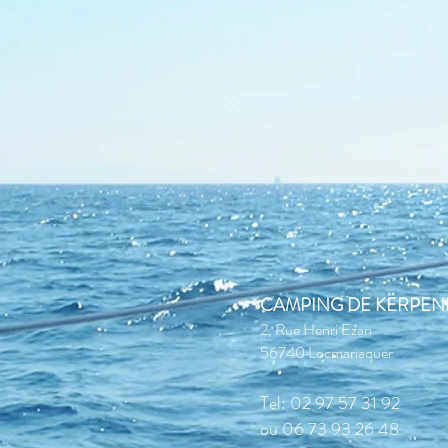
CAMPING DE KERPENH
2, Rue Henri Ezan
56740 Locmariaquer
Tel:
02 97 57 31 92
ou
06 73 93 26 48