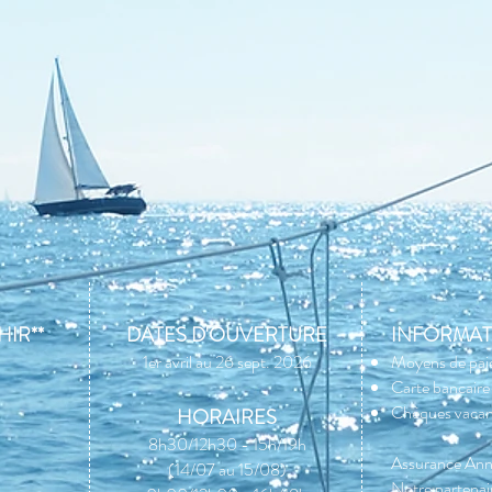
IR**
DATES D'OUVERTURE
INFORMAT
1er avri
l au 26 sept. 2026
Moyens de pai
Carte bancair
Chèques vacan
HORAIRES
8h30/12h30 - 15h/19h
Assurance Annu
(14/07 au 15/08)
Notre partenai