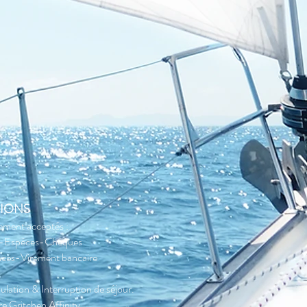
IONS
ement acceptés :
e-Espèces-Chèques
ces-Virement bancaire
lation & Interruption de séjour.
re Gritchen Affinity