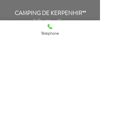
CAMPING DE KERPENHIR**
2, Rue Henri Ezan
56740 Locmariaquer
Téléphone
Tel:
02 97 57 31 92
ou
06 73 93 26 48
contact@kerpenhir.fr
DATES D'OUVERTURE
1er avri
l au 26 sept. 2026
HORAIRES
8h30/12h30 - 15h/19h
(14/07 au 15/08)
9h00/12h00 - 16h/18h
(autres périodes)