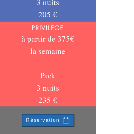
3 nu
its
205 €
PRIVILEGE
à partir de 375€
la semaine
Pack
3 nuits
235 €
Réservation