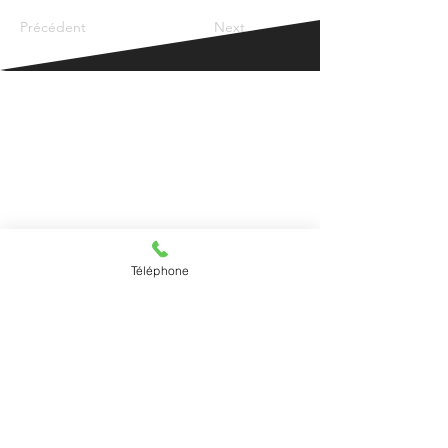
Précédent
Next
CAMPING DE KERPENHIR**
2, Rue Henri Ezan
56740 Locmariaquer
Tel:
02 97 57 31 92
ou
06 73 93 26 48
contact@kerpenhir.fr
Téléphone
DATES D'OUVERTURE
1er avri
l au 26 sept. 2026
HORAIRES
8h30/12h30 - 15h/19h
(14/07 au 15/08)
9h00/12h00 - 16h/18h