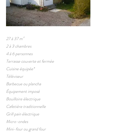
27 à 37 m²
2 à 3 chambres
4 à 6 personnes
Terrasse couverte et fermée
Cuisine équipée*
Téléviseur
Barbecue ou plancha
Équipement imposé
Bouilloire électrique
Cafetière traditionnelle
Grill pain électrique
Micro-ondes
Mini-four ou grand four